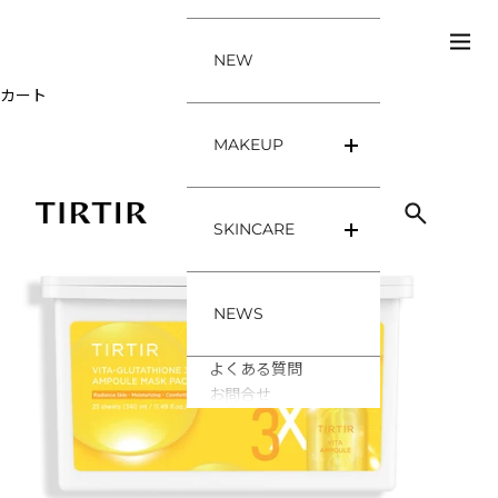
コンテンツへスキップ
メニ
検索
NEW
カート
カートが空です
MAKEUP
Base
Lip
TIRTIR
Eye
Cheek
SKINCARE
Toner
Serum/Ampoule
CREAM
Mask
NEWS
Cleanser
よくある質問
お問合せ