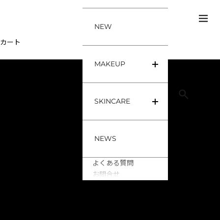
コンテンツへスキップ
メニ
検索
NEW
カート
カートが空です
MAKEUP
Base
Lip
TIRTIR
Eye
Cheek
SKINCARE
Toner
Serum/Ampoule
CREAM
Mask
NEWS
Cleanser
よくある質問
お問合せ